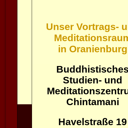
Unser Vortrags- 
Meditationsrau
in Oranienburg
Buddhistische
Studien- und
Meditationszent
Chintamani
Havelstraße 19